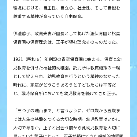
環境における、自主性、自立心、社会性、そして自他を
尊重する精神が育っていく自由保育。
伊禮蓉子、政義夫妻が園長として掲げた渡保育園と松島
保育園の保育理念は、正子が望む理念そのものだった。
1931（昭和６）年創設の青空保育園に始まる、保育と幼
児教育を併せた福祉的幼稚園。託児所は救貧施策の一環
として捉えられ、幼児教育を行うという精神のなかった
時代に、家庭がどうこうあろうと子どもたちは平等だ
と、戦時保育所においても幼児教育を続けてきた正子。
「三つ子の魂百まで」と言うように、ゼロ歳から五歳ま
では人生の基盤をつくる大切な時期。幼児教育はいかに
大切であるか。正子と出会う前から乳幼児教育を大切に
思っていた蓉子にとって、正子が続けてきた福祉的幼稚園