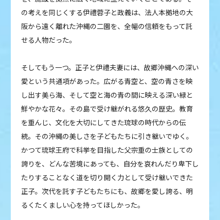
の考えを同じくする伊禮蓉子と政義は、法人本拠地の大
阪から遠く離れた沖縄の二園を、全幅の信頼をもって託
せる人物だった。
そしてもう一つ。正子と伊禮夫妻には、故郷沖縄への深い
愛という共通項があった。広がる青空と、空の青さを映
し出す美ら海、そして空と海の青の間に映える深い緑と
鮮やかな花々。その島で受け継がれる悠久の歴史。教育
を重んじ、文化を大切にしてきた琉球の時代からの伝
統。その沖縄の美しさを子どもたちに引き継いでゆく。
かつて琉球王府で科挙を目指した父宗重の士族としての
誇りを、どんな苦境にあっても、自分を哀れんだり卑下し
たりすることなく道を切り開く力として受け継いできた
正子。次代を託す子どもたちにも、故郷を愛し誇る、明
るくたくましい心を持ってほしかった。