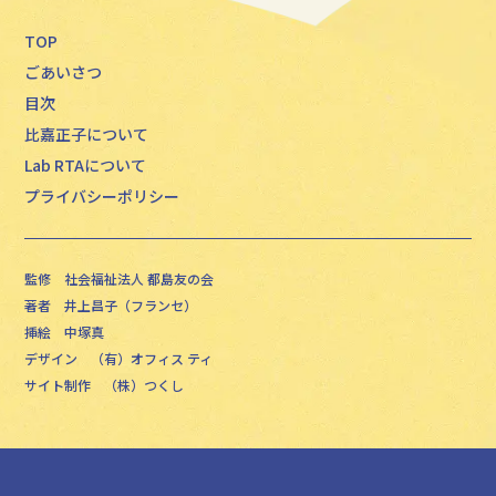
TOP
ごあいさつ
目次
比嘉正子について
Lab RTAについて
プライバシーポリシー
監修
社会福祉法人 都島友の会
著者
井上昌子（フランセ）
挿絵
中塚真
デザイン
（有）オフィス ティ
サイト制作
（株）つくし