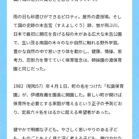
雨の日も砂遊びができるピロティ。屋外の遊技場。そし
て国の史跡の末吉宮（すえよしぐう）跡、蛍が飛ぶ川、
日本で最初に開花を告げる桜の木がある広大な末吉公園
で、生い茂る南国の木々のなか自然に触れる野外学習。
豊かな自然の中で思いきり体を動かし、健康、情操、思
考力、忍耐力を育てていく保育理念は、姉妹園の渡保育
園と同じだった。
1982（昭和57）年４月１日、町の名をつけた「松島保育
園」が、伊禮政義を園長に開園した。新しい町が開けば
保育所を必要とする家庭が増えるという正子の予測どお
り、定員六十名をはるかに超える希望者があった。
健やかで明朗な子ども。やさしく思いやりのある子ど
も。ものごとをよく見て深く考える子ども。伸びやかな