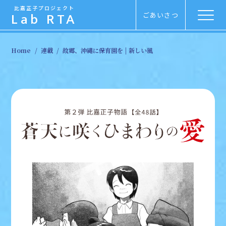
比嘉正子プロジェクト
Lab RTA
ごあいさつ
Menu
Home
連載
故郷、沖縄に保育園を | 新しい風