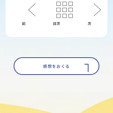
前
目次
次
感想をおくる