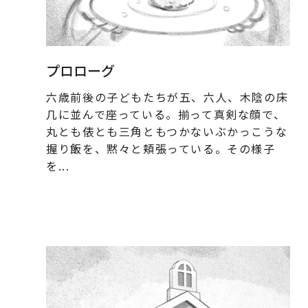
プロローグ
六歳前後の子どもたちが五、六人、木陰の床
几に並んで座っている。揃って真剣な顔で、
丸とも俵とも三角ともつかないぶかっこうな
握り飯を、黙々と頬張っている。その様子
を...