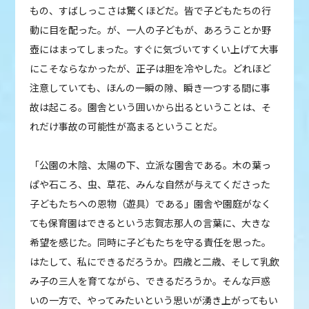
もの、すばしっこさは驚くほどだ。皆で子どもたちの行
動に目を配った。が、一人の子どもが、あろうことか野
壺にはまってしまった。すぐに気づいてすくい上げて大事
にこそならなかったが、正子は胆を冷やした。どれほど
注意していても、ほんの一瞬の隙、瞬き一つする間に事
故は起こる。園舎という囲いから出るということは、そ
れだけ事故の可能性が高まるということだ。
「公園の木陰、太陽の下、立派な園舎である。木の葉っ
ぱや石ころ、虫、草花、みんな自然が与えてくださった
子どもたちへの恩物（遊具）である」園舎や園庭がなく
ても保育園はできるという志賀志那人の言葉に、大きな
希望を感じた。同時に子どもたちを守る責任を思った。
はたして、私にできるだろうか。四歳と二歳、そして乳飲
み子の三人を育てながら、できるだろうか。そんな戸惑
いの一方で、やってみたいという思いが湧き上がってもい