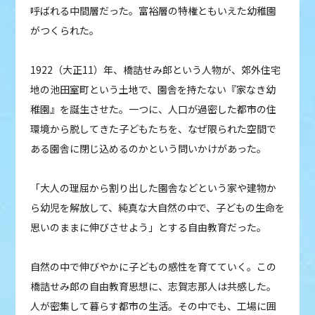
呼ばれる中間層だった。富裕層の特権ともいえた幼稚園
がつくられた。
1922（大正11）年、橋詰せみ郎という人物が、郊外住宅
地の池田室町という土地で、園舎を持たない『家なき幼
稚園』を誕生させた。一つに、人口が過密した都市の住
環境から脱してきた子どもたちを、なぜ限られた空間で
ある園舎に閉じ込めるのかという問いかけがあった。
「大人の理屈から割り出した園舎などという家や建物か
ら幼児を解放して、純真な大自然の中で、子どもの生命を
思いのままに伸びさせよう」とする自由教育だった。
自然の中で伸びやかに子どもの感性を育てていく。この
橋詰せみ郎の自由教育思想に、志賀志那人は共感した。
人が密集して暮らす都市の生活。その中でも、工場に囲