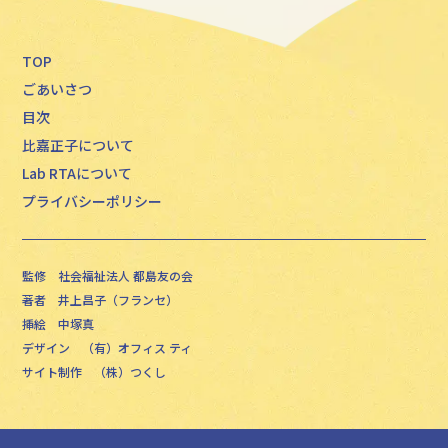
TOP
ごあいさつ
目次
比嘉正子について
Lab RTAについて
プライバシーポリシー
監修
社会福祉法人 都島友の会
著者
井上昌子（フランセ）
挿絵
中塚真
デザイン
（有）オフィス ティ
サイト制作
（株）つくし