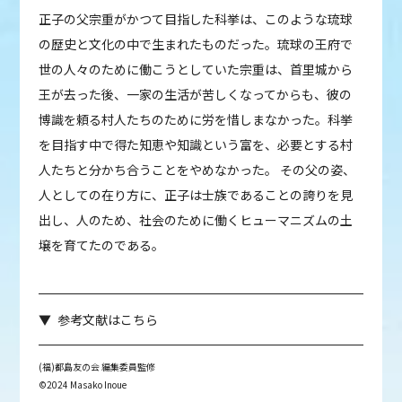
正子の父宗重がかつて目指した科挙は、このような琉球
の歴史と文化の中で生まれたものだった。琉球の王府で
世の人々のために働こうとしていた宗重は、首里城から
王が去った後、一家の生活が苦しくなってからも、彼の
博識を頼る村人たちのために労を惜しまなかった。科挙
を目指す中で得た知恵や知識という富を、必要とする村
人たちと分かち合うことをやめなかった。 その父の姿、
人としての在り方に、正子は士族であることの誇りを見
出し、人のため、社会のために働くヒューマニズムの土
壌を育てたのである。
参考文献はこちら
(福)都島友の会 編集委員監修
©2024 Masako Inoue