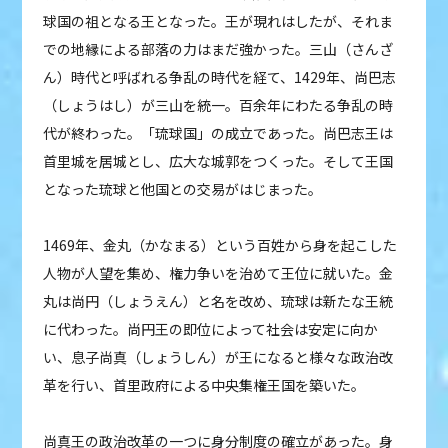
球国の祖となる王となった。王が現れはしたが、それま
での地縁による部落の力はまだ強かった。三山（さんざ
ん）時代と呼ばれる争乱の時代を経て、1429年、尚巴志
（しょうはし）が三山を統一。百余年にわたる争乱の時
代が終わった。「琉球国」の成立であった。尚巴志王は
首里城を居城とし、広大な城郭をつくった。そして王国
となった琉球と他国との交易がはじまった。
1469年、金丸（かなまる）という百姓から身を起こした
人物が人望を集め、権力争いを治めて王位に就いた。金
丸は尚円（しょうえん）と名を改め、琉球は新たな王統
に代わった。尚円王の即位によって社会は安定に向か
い、息子尚真（しょうしん）が王になると様々な政治改
革を行い、首里政府による中央集権王国を築いた。
尚真王の政治改革の一つに身分制度の確立があった。身