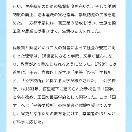
行い、生産統制のための監督制度を布いた。そして地割
制度の廃止、治水灌漑の実地指導、暴風防潮の工事を進
めた。一方都市部には、商工業の助成を行い、士族を商
工業や農業に従事させて、生活の支えを作った。
尚象賢と蔡温という二人の賢者によって社会が安定に向
かった琉球は、18世紀になると学問、文学が盛んにな
り、教育がより重んじられるようになった。1798年には
首里に、十五、六歳以上が学ぶ「平等（ひら）学校所」
と、「公学校所」と称する大学が設立された。「公学校
所」は1801年、首里城下に建てられた新校舎で「国学」
と名を改め、王国の最高学府として開学した。この「国
学」へは「平等学校所」の卒業者が試験を受けて入学
し、官吏となるための教育を受けて、卒業者のほとんど
が科挙に応じた。