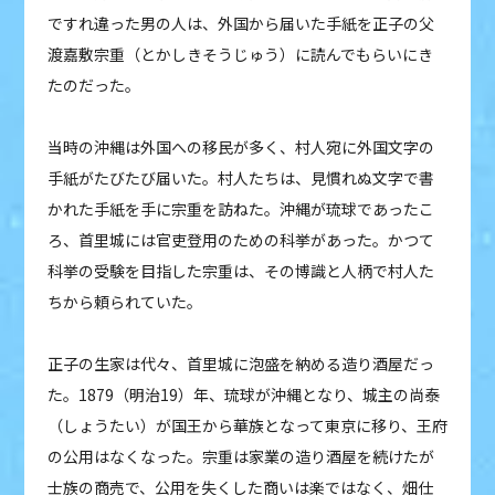
ですれ違った男の人は、外国から届いた手紙を正子の父
渡嘉敷宗重（とかしきそうじゅう）に読んでもらいにき
たのだった。
当時の沖縄は外国への移民が多く、村人宛に外国文字の
手紙がたびたび届いた。村人たちは、見慣れぬ文字で書
かれた手紙を手に宗重を訪ねた。沖縄が琉球であったこ
ろ、首里城には官吏登用のための科挙があった。かつて
科挙の受験を目指した宗重は、その博識と人柄で村人た
ちから頼られていた。
正子の生家は代々、首里城に泡盛を納める造り酒屋だっ
た。1879（明治19）年、琉球が沖縄となり、城主の尚泰
（しょうたい）が国王から華族となって東京に移り、王府
の公用はなくなった。宗重は家業の造り酒屋を続けたが
士族の商売で、公用を失くした商いは楽ではなく、畑仕