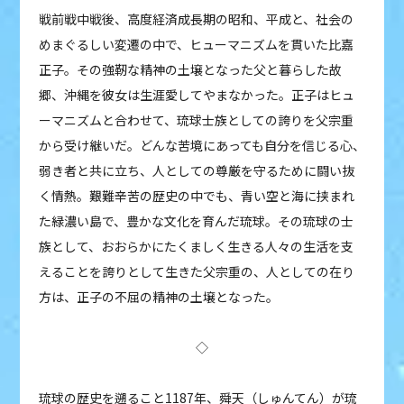
戦前戦中戦後、高度経済成長期の昭和、平成と、社会の
めまぐるしい変遷の中で、ヒューマニズムを貫いた比嘉
正子。その強靭な精神の土壌となった父と暮らした故
郷、沖縄を彼女は生涯愛してやまなかった。正子はヒュ
ーマニズムと合わせて、琉球士族としての誇りを父宗重
から受け継いだ。どんな苦境にあっても自分を信じる心、
弱き者と共に立ち、人としての尊厳を守るために闘い抜
く情熱。艱難辛苦の歴史の中でも、青い空と海に挟まれ
た緑濃い島で、豊かな文化を育んだ琉球。その琉球の士
族として、おおらかにたくましく生きる人々の生活を支
えることを誇りとして生きた父宗重の、人としての在り
方は、正子の不屈の精神の土壌となった。
◇
琉球の歴史を遡ること1187年、舜天（しゅんてん）が琉