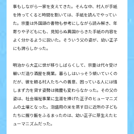
事もしながら一家を支えてきた。そんな中、村人が手紙
を持ってくると時間を割いては、手紙を読んでやってい
た。宗重は外国語の書物も参考にしながら読み解き、年
寄りや子どもにも、見知らぬ異国からきた手紙の内容を
よく分かるように説いた。そういう父の姿が、幼い正子
にも誇らしかった。
明治から大正に世が移りしばらくして、宗重は代々受け
継いだ造り酒屋を廃業。暮らしはいっそう傾いていくの
だが、彼を頼る村人たちへの善意、困っている人には惜
しまず力を貸す姿勢は微塵も変わらなかった。その父の
姿は、社会福祉事業に生涯を捧げた正子のヒューマニズ
ムの土壌となった。泡盛用の米を蒸す日に近所の子ども
たちに握り飯をふるまったのは、幼い正子に芽生えたヒ
ューマニズムだった。