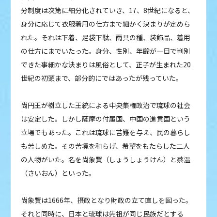
分制度は次第に細分化されていき、17、8世紀になると、
身分に応じて衣服着用の仕方まで細かく決まりが定めら
れた。それは下着、足袋下駄、雨具の種、装飾品、着用
の仕方にまでいたった。身分、性別、年齢が一目で判別
できた事細かな決まりは風俗として、正子が生まれた20
世紀の初頭まで、部分的にではあったが残っていた。
尚円王が樹立した王統による中央集権政治で琉球の社会
は安定した。しかし薩摩の付属国、中国の進貢国という
立場でもあった。これは琉球に苦難を与え、民の暮らし
も苦しめた。その苦境を和らげ、希望をもたらした二人
の人物がいた。名を尚象賢（しょうしょうけん）と蔡温
（さいおん）といった。
尚象賢は1666年、摂政となり財政の立て直しを図った。
それと同時に、日本と琉球は先祖が同じ民族だとする