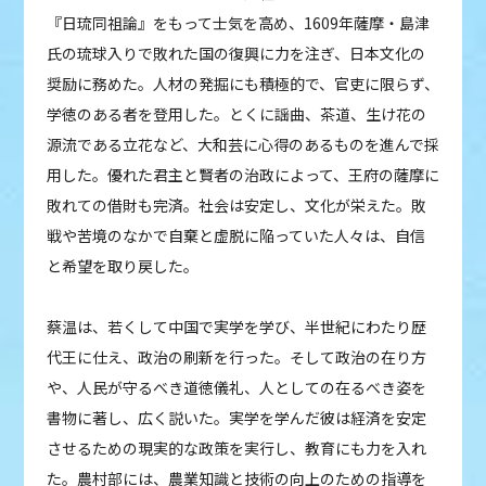
『日琉同祖論』をもって士気を高め、1609年薩摩・島津
氏の琉球入りで敗れた国の復興に力を注ぎ、日本文化の
奨励に務めた。人材の発掘にも積極的で、官吏に限らず、
学徳のある者を登用した。とくに謡曲、茶道、生け花の
源流である立花など、大和芸に心得のあるものを進んで採
用した。優れた君主と賢者の治政によって、王府の薩摩に
敗れての借財も完済。社会は安定し、文化が栄えた。敗
戦や苦境のなかで自棄と虚脱に陥っていた人々は、自信
と希望を取り戻した。
蔡温は、若くして中国で実学を学び、半世紀にわたり歴
代王に仕え、政治の刷新を行った。そして政治の在り方
や、人民が守るべき道徳儀礼、人としての在るべき姿を
書物に著し、広く説いた。実学を学んだ彼は経済を安定
させるための現実的な政策を実行し、教育にも力を入れ
た。農村部には、農業知識と技術の向上のための指導を